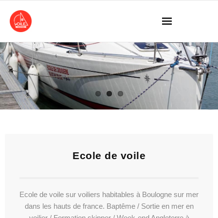
Skip
to
content
Ecole de voile
Ecole de voile sur voiliers habitables à Boulogne sur mer
dans les hauts de france. Baptême / Sortie en mer en
voilier / Formation skipper / Week-end Angleterre à