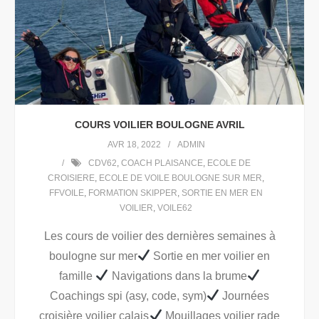
COURS VOILIER BOULOGNE AVRIL
AVR 18, 2022
ADMIN
CDV62
,
COACH PLAISANCE
,
ECOLE DE
CROISIERE
,
ECOLE DE VOILE BOULOGNE SUR MER
,
FFVOILE
,
FORMATION SKIPPER
,
SORTIE EN MER EN
VOILIER
,
VOILE62
Les cours de voilier des dernières semaines à
boulogne sur mer
Sortie en mer voilier en
famille
Navigations dans la brume
Coachings spi (asy, code, sym)
Journées
croisière voilier calais
Mouillages voilier rade