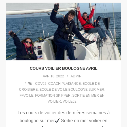
COURS VOILIER BOULOGNE AVRIL
AVR 18, 2022
ADMIN
CDV62
,
COACH PLAISANCE
,
ECOLE DE
CROISIERE
,
ECOLE DE VOILE BOULOGNE SUR MER
,
FFVOILE
,
FORMATION SKIPPER
,
SORTIE EN MER EN
VOILIER
,
VOILE62
Les cours de voilier des dernières semaines à
boulogne sur mer
Sortie en mer voilier en